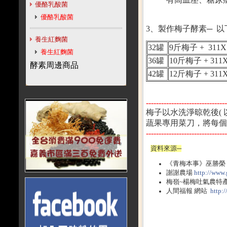
優酪乳酸菌
優酪乳酸菌
3、製作梅子酵素─ 
養生紅麴菌
32罐
9斤梅子 + 311X
養生紅麴菌
36罐
10斤梅子 + 311X
酵素周邊商品
42罐
12斤梅子 + 311X
《提
--------------------------------
梅子以水洗淨晾乾後(
蔬果專用菜刀，將每個
--------------------------------
資料來源─
《青梅本事》巫勝榮
謝謝農場
http://www.
梅嶺~楊梅吐氣農特
人間福報 網站
http: