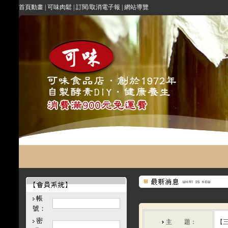
首頁動畫
|
可味肉鬆
|
訂閱/取消電子報
|
網站導覽
帳
號：
密
主 題：
【