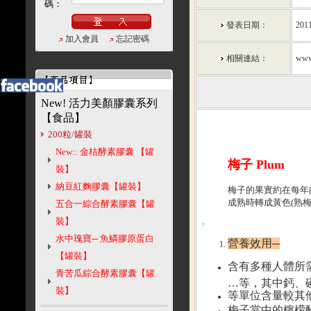
碼：
發表日期：
2011
加入會員
忘記密碼
相關連結：
www
New! 活力美顏膠囊系列
【食品】
200粒/罐裝
New:: 金桔酵素膠囊 【罐
梅子 Plum
裝】
納豆紅麴膠囊【罐裝】
梅子的果實約在每年
成熟時轉成黃色(熟梅
五合一綜合酵素膠囊【罐
裝】
水中瑰寶─ 魚鱗膠原蛋白
營養效用─
【罐裝】
含有多種人體所需的礦
青苦瓜綜合酵素膠囊【罐
…等，其中鈣、
裝】
等單位含量較其
梅子當中的檸檬酸