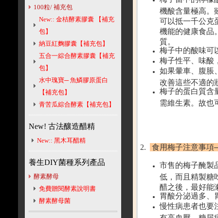
100粒/ 補充包
機酸含量極高。
New:: 金桔酵素膠囊 【補充
可以抵一千公克
機能的健康食品
包】
質。
納豆紅麴膠囊【補充包】
梅子中的酸味可
五合一綜合酵素膠囊【補充
梅子性平、味酸
包】
如果暈車、腹脹
水中瑰寶─ 魚鱗膠原蛋白
改善這些不適的
梅子的蛋白質含
【補充包】
需維生素。故也
青苦瓜綜合酵素【補充包】
New! 古法釀造醋精
New:: 黑木耳醋精
2.
食用梅子注意事項
養生DIY菌種系列產品
市售的梅子醃製
酵素酵母
低，而且精製糖
醋之後，最好能
免費贈閱酵素說明書
胃酸分泌過多、
酵素酵母菌
慢性病患者也要
有高血壓、糖尿