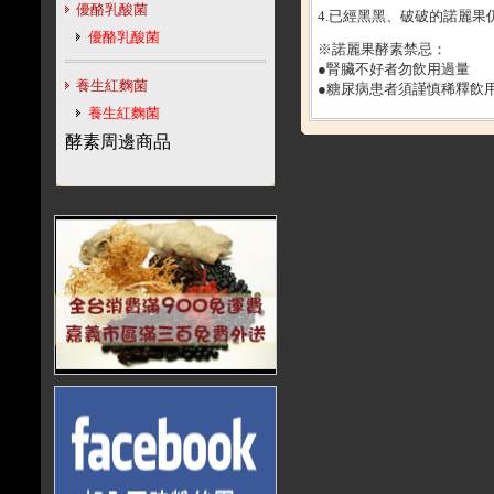
優酪乳酸菌
4.已經黑黑、
破破的諾麗果
優酪乳酸菌
※諾麗果酵素禁忌：
●腎臟不好者勿飲用過量
養生紅麴菌
●糖尿病患者須謹慎稀釋飲用
養生紅麴菌
酵素周邊商品