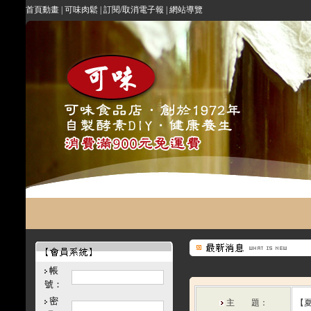
首頁動畫
|
可味肉鬆
|
訂閱/取消電子報
|
網站導覽
帳
號：
密
主 題：
【夏