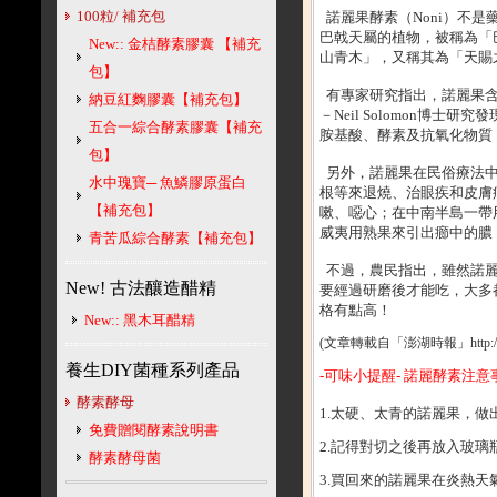
100粒/ 補充包
諾麗果酵素（Noni）不是藥，
巴戟天屬的植物，被稱為「
New:: 金桔酵素膠囊 【補充
山青木」，又稱其為「天賜
包】
有專家研究指出，諾麗果含
納豆紅麴膠囊【補充包】
－Neil Solomon
五合一綜合酵素膠囊【補充
胺基酸、酵素及抗氧化物質
包】
另外，諾麗果在民俗療法中
水中瑰寶─ 魚鱗膠原蛋白
根等來退燒、治眼疾和皮膚
【補充包】
嗽、噁心；在中南半島一帶
威夷用熟果來引出癤中的膿
青苦瓜綜合酵素【補充包】
不過，農民指出，雖然諾麗
New! 古法釀造醋精
要經過研磨後才能吃，大多
格有點高！
New:: 黑木耳醋精
(文章轉載自「澎湖時報」
http
養生DIY菌種系列產品
-可味小提醒- 諾麗酵素注意
酵素酵母
1.太硬、太青的諾麗果，
免費贈閱酵素說明書
2.記得對切之後再放入玻璃
酵素酵母菌
3.買回來的諾麗果在炎熱