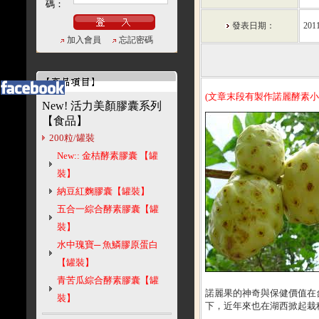
碼：
發表日期：
2011
加入會員
忘記密碼
(文章末段有製作諾麗酵素小
New! 活力美顏膠囊系列
【食品】
200粒/罐裝
New:: 金桔酵素膠囊 【罐
裝】
納豆紅麴膠囊【罐裝】
五合一綜合酵素膠囊【罐
裝】
水中瑰寶─ 魚鱗膠原蛋白
【罐裝】
青苦瓜綜合酵素膠囊【罐
諾麗果的神奇與保健價值在
裝】
下，近年來也在湖西掀起栽